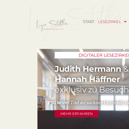
START
LESEZIRKEL
DIGITALER LESEZIRKE
Judith Hermann
&
Hannah Häffner
exklusiv zu Besuch
Die drei Titel des nächsten Lesezirkels s
MEHR ERFAHREN