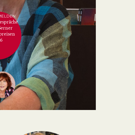
MELDEN
Gespräche
Berner
­preisen
26