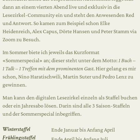
dann an einem vierten Abend live und exklusiv in die
Lesezirkel-Community ein und steht den Anwesenden Red
und Antwort. So kamen zum Beispiel schon Elke
Heidenreich, Alex Capus, Dörte Hansen und Peter Stamm via
Zoom zu Besuch.
Im Sommer biete ich jeweils das Kurzformat
«Sommerspecial» an; dieser steht unter dem Motto:
1 Buch –
1 Talk – 1 Treffen mit dem prominenten Gast
. Hier gelang es mir
schon, Nino Haratischwili, Martin Suter und Pedro Lenz zu
gewinnen.
Man kann den digitalen Lesezirkel einzeln als Staffel buchen
oder ein Jahresabo lösen. Darin sind alle 3 Saison-Staffeln
und der Sommerspecial inbegriffen.
Winterstaffel
Ende Januar bis Anfang April
Frühlingsstaffel
Ende April bis Anfang Juli