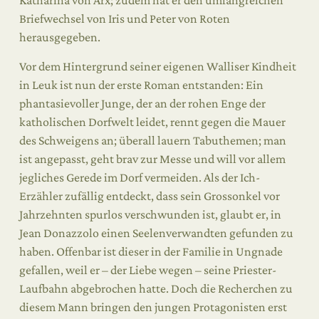
Katharina von Arx; zudem hat er den umfangreichen
Briefwechsel von Iris und Peter von Roten
herausgegeben.
Vor dem Hintergrund seiner eigenen Walliser Kindheit
in Leuk ist nun
der erste Roman entstanden: Ein
phantasievoller Junge, der an der rohen Enge der
katholischen Dorfwelt leidet, rennt gegen die Mauer
des Schweigens an; überall lauern Tabuthemen; man
ist angepasst, geht brav zur Messe und will vor allem
jegliches Gerede im Dorf vermeiden.
Als der Ich-
Erzähler zufällig entdeckt, dass sein Grossonkel vor
Jahrzehnten
spurlos verschwunden ist, glaubt er, in
Jean Donazzolo einen
Seelenverwandten gefunden zu
haben. Offenbar ist dieser in der Familie in Ungnade
gefallen, weil er – der Liebe wegen – seine Priester-
Laufbahn abgebrochen
hatte. Doch die Recherchen zu
diesem Mann bringen den jungen Protagonisten erst