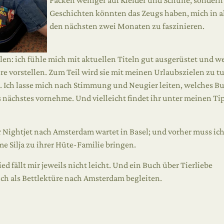
Packen weniger auf Kleider und Schuhe, sondern 
Geschichten könnten das Zeugs haben, mich in al
den nächsten zwei Monaten zu faszinieren.
len: ich fühle mich mit aktuellen Titeln gut ausgerüstet und w
re vorstellen. Zum Teil wird sie mit meinen Urlaubszielen zu t
. Ich lasse mich nach Stimmung und Neugier leiten, welches B
 nächstes vornehme. Und vielleicht findet ihr unter meinen Tip
er Nightjet nach Amsterdam wartet in Basel; und vorher muss ic
 Silja zu ihrer Hüte-Familie bringen.
d fällt mir jeweils nicht leicht. Und ein Buch über Tierliebe
ch als Bettlektüre nach Amsterdam begleiten.