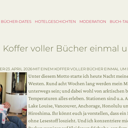
BÜCHER-DATES
HOTELGESCHICHTEN
MODERATION
BUCH-TA
 Koffer voller Bücher einmal 
LER
23. APRIL 2026
MIT EINEM KOFFER VOLLER BÜCHER EINMAL UM 
Unter diesem Motto starte ich heute Nacht meine
Westen. Rund acht Wochen lang werden mein M
unterwegs sein; und dabei wohl von arktischen b
Temperaturen alles erleben. Stationen sind u.a. 
Lake Louise, Vancouver, Anchorage, Honolulu un
Hiroshima. Ihr könnt euch ja vorstellen, dass e
ohne Lesestoff loszieht. Und ich konzentriere m