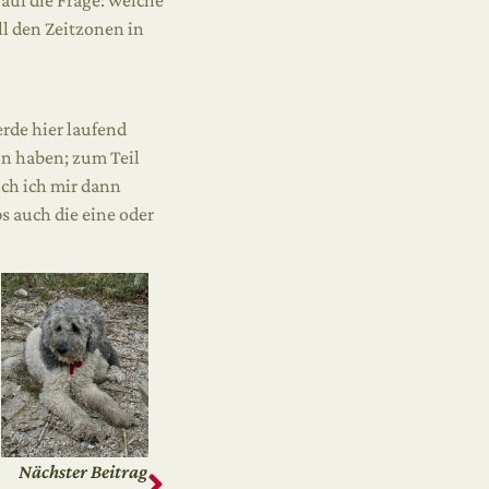
auf die Frage: welche
l den Zeitzonen in
erde hier laufend
un haben; zum Teil
uch ich mir dann
s auch die eine oder
h
Nächster Beitrag