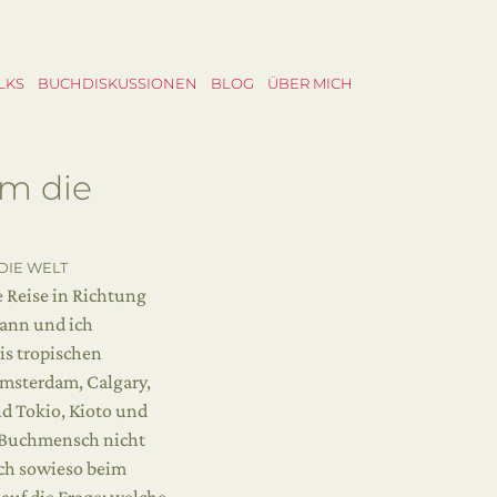
LKS
BUCHDISKUSSIONEN
BLOG
ÜBER MICH
um die
DIE WELT
 Reise in Richtung
ann und ich
is tropischen
Amsterdam, Calgary,
d Tokio, Kioto und
in Buchmensch nicht
ich sowieso beim