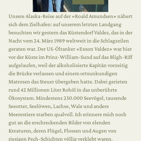
Unsere Alaska-Reise auf der «Roald Amundsen» nähert
sich dem Zielhafen: auf unserem letzten Landgang
besuchten wir gestern das Küstendorf Valdez, das in der
Nacht vom 24. März 1989 weltweit in die Schlagzeilen
geraten war. Der US-Öltanker «Exxon Valdez» war hier
vor der Küste im Prinz-William-Sund auf das Bligh-Riff
aufgelaufen, weil der alkoholisierte Kapitän vorzeitig
die Brücke verlassen und einem ortsunkundigen
Matrosen das Steuer übergeben hatte. Dabei gerieten
rund 42 Millionen Liter Rohöl in das unberührte
Ökosystem. Mindestens 250.000 Seevögel, tausende
Seeotter, Seelöwen, Lachse, Wale und andere
Meerestiere starben qualvoll. Ich erinnere mich noch
gut an die erschreckenden Bilder von elenden
Kreaturen, deren Flügel, Flossen und Augen von
riesigen Pech-Schichten völlig verklebt waren.