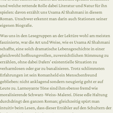
und welche rettende Rolle dabei Literatur und Natur für ihn
spielen: davon erzählt uns Usama Al Shahmani in diesem
Roman. Unschwer erkennt man darin auch Stationen seiner
eigenen Biografie.
Was uns in den Lesegruppen an der Lektüre wohl am meisten
faszinierte, war die Art und Weise, wie es Usama Al Shahmani
schaffte, eine solch dramatische Lebensgeschichte in einer
gleichwohl hoffnungsvollen, zuversichtlichen Stimmung zu
erzählen, ohne dabei Dafers’ existentielle Situation zu
verharmlosen oder gar zu banalisieren. Trotz schlimmsten
Erfahrungen ist sein Romanheld ein Menschenfreund
geblieben: nicht anklagend sondern neugierig geht er auf
Leute zu. Larmoyante Töne sind ihm ebenso fremd wie
moralisierende Schwarz-Weiss-Malerei. Diese edle Haltung
durchdringt den ganzen Roman; gleichzeitig spürt man
intuitiv beim Lesen, dass dieser Erzähler auf den Schultern der