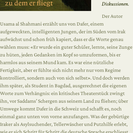
Diskussionen.
Der Autor
Usama al Shahmani erzählt uns von Dafer, einem
aufgeweckten, intelligenten Jungen, der im Süden vom Irak
aufwächst und schon früh kapiert, dass er die Worte genau
wählen muss: «Er wurde ein guter Schüler, lernte, seine Zunge
zu hüten, jeden Gedanken im Kopf so umzuformen, bis er
harmlos aus seinem Mund kam. Es war eine nützliche
Fertigkeit, aber er fühlte sich nicht mehr nur vom Regime
kontrolliert, sondern auch von sich selbst». Und doch werden
ihm später, als Student in Bagdad, ausgerechnet die eigenen
Worte zum Verhängnis: ein kritisches Theaterstück zwingt
ihn, vor Saddams’ Schergen aus seinem Land zu fliehen; über
Umwege kommt Dafer in die Schweiz und schafft es, noch
einmal ganz unten von vorne anzufangen. Was der gebürtige
Iraker als Asylsuchender, Tellerwäscher und Putzhilfe erlebt,
wie er sich Schritt für Schritt die deutsche Sprache erschliesst