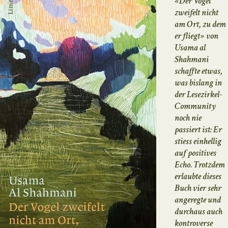
«Der Vogel
zweifelt nicht
am Ort, zu dem
er fliegt» von
Usama al
Shahmani
schaffte etwas,
was bislang in
der Lesezirkel-
Community
noch nie
passiert ist: Er
stiess einhellig
auf positives
Echo. Trotzdem
erlaubte dieses
Buch vier sehr
angeregte und
durchaus auch
kontroverse