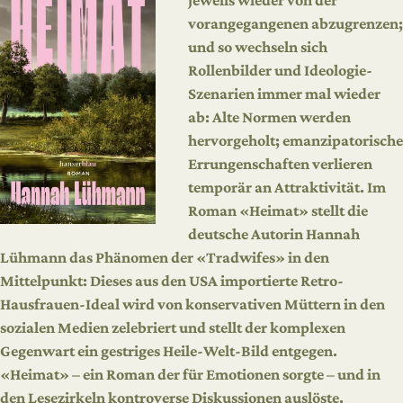
jeweils wieder von der
vorangegangenen abzugrenzen;
und so wechseln sich
Rollenbilder und Ideologie-
Szenarien immer mal wieder
ab: Alte Normen werden
hervorgeholt; emanzipatorische
Errungenschaften verlieren
temporär an Attraktivität. Im
Roman «Heimat» stellt die
deutsche Autorin Hannah
Lühmann das Phänomen der «Tradwifes» in den
Mittelpunkt: Dieses aus den USA importierte Retro-
Hausfrauen-Ideal wird von konservativen Müttern in den
sozialen Medien zelebriert und stellt der komplexen
Gegenwart ein gestriges Heile-Welt-Bild entgegen.
«Heimat» – ein Roman der für Emotionen sorgte – und in
den Lesezirkeln kontroverse Diskussionen auslöste.