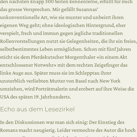
den nächsten knapp 300 Seiten kennenlerne, erfüllt für mich
das grosse Versprechen. Mir gefällt Susannas‘
unkonventionelle Art, wie sie munter und unbeirrt ihren
eigenen Weg geht; ohne ideologischen Hintergrund, eher
verspielt, frech und immun gegen jegliche traditionellen
Rollenvorstellungen nutzt sie Gelegenheiten, die ihr ein freies,
selbstbestimmtes Leben ermöglichen. Schon mit fünf Jahren
sticht sie dem Pferdekutscher Morgenthaler «in einem Akt
entschlossener Notwehr» mit dem rechten Zeigefinger das
linke Auge aus. Später muss sie im Schlepptau ihrer
unsterblich verliebten Mutter von Basel nach New York
umziehen, wird Porträtmalerin und erobert auf ihre Weise die
USA des späten 19. Jahrhunderts.
Echo aus dem Lesezirkel
In den Diskussionen war man sich einig: Der Einstieg des
Romans macht neugierig. Leider vermochte der Autor die hoch