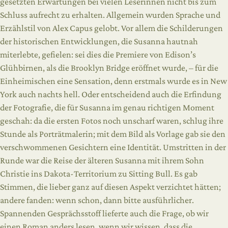
gesetzten Erwartungen bei vielen Leserinnen nicht bis zum
Schluss aufrecht zu erhalten. Allgemein wurden Sprache und
Erzählstil von Alex Capus gelobt. Vor allem die Schilderungen
der historischen Entwicklungen, die Susanna hautnah
miterlebte, gefielen: sei dies die Premiere von Edison’s
Glühbirnen, als die Brooklyn Bridge eröffnet wurde, – für die
Einheimischen eine Sensation, denn erstmals wurde es in New
York auch nachts hell. Oder entscheidend auch die Erfindung
der Fotografie, die für Susanna im genau richtigen Moment
geschah: da die ersten Fotos noch unscharf waren, schlug ihre
Stunde als Porträtmalerin; mit dem Bild als Vorlage gab sie den
verschwommenen Gesichtern eine Identität. Umstritten in der
Runde war die Reise der älteren Susanna mit ihrem Sohn
Christie ins Dakota-Territorium zu Sitting Bull. Es gab
Stimmen, die lieber ganz auf diesen Aspekt verzichtet hätten;
andere fanden: wenn schon, dann bitte ausführlicher.
Spannenden Gesprächsstoff lieferte auch die Frage, ob wir
einen Roman anders lesen, wenn wir wissen, dass die